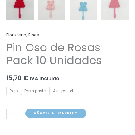
Floristeria
,
Pines
Pin Oso de Rosas
Pack 10 Unidades
15,70
€
IVA Incluido
Rojo
Rosa pastel
Azul pastel
Pin
AÑADIR AL CARRITO
Oso
de
Rosas