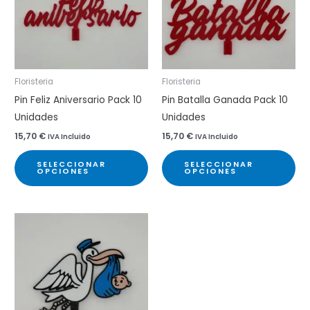
Floristeria
Floristeria
Pin Feliz Aniversario Pack 10
Pin Batalla Ganada Pack 10
Unidades
Unidades
15,70
€
15,70
€
IVA Incluido
IVA Incluido
Este
Est
SELECCIONAR
SELECCIONAR
producto
pr
OPCIONES
OPCIONES
tiene
tie
múltiples
múl
variantes.
var
Las
Las
opciones
op
se
se
pueden
pu
elegir
ele