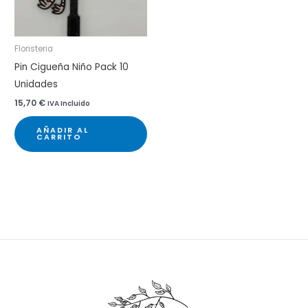
en
en
la
la
Floristeria
página
pá
Pin Cigueña Niño Pack 10
de
de
Unidades
producto
pr
15,70
€
IVA Incluido
AÑADIR AL
CARRITO