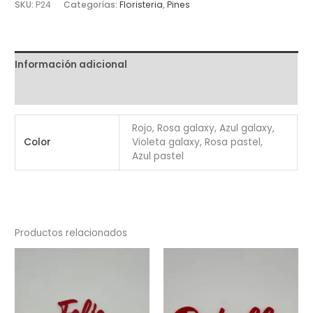
SKU:
P24
Categorías:
Floristeria
,
Pines
Pack
10
Unidades
Información adicional
cantidad
Valoraciones (0)
Rojo, Rosa galaxy, Azul galaxy,
Color
Violeta galaxy, Rosa pastel,
Azul pastel
Productos relacionados