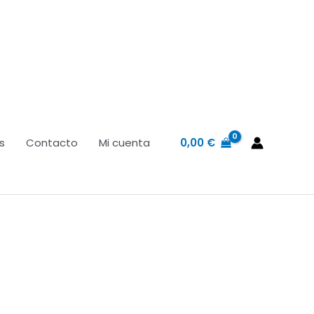
0,00
€
s
Contacto
Mi cuenta