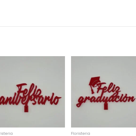
risteria
Floristeria