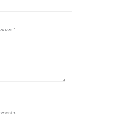
dos con
*
comente.