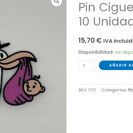
Pin Cigu
10 Unida
15,70
€
IVA Inclui
Disponibilidad:
44 disp
Pin
AÑADIR A
Cigueña
Niña
Pack
SKU:
P20
Categorías:
Fl
10
Unidades
cantidad