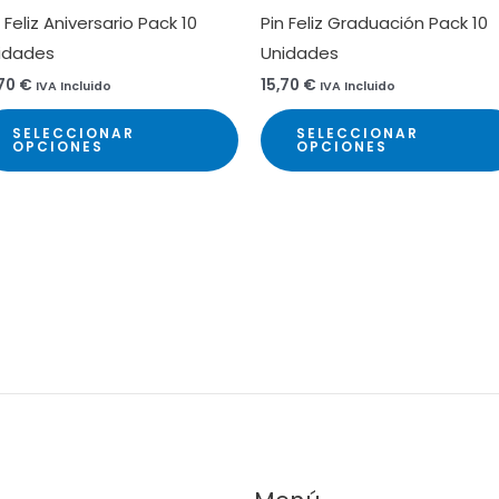
 Feliz Aniversario Pack 10
Pin Feliz Graduación Pack 10
idades
Unidades
,70
€
15,70
€
IVA Incluido
IVA Incluido
Este
SELECCIONAR
SELECCIONAR
ucto
producto
OPCIONES
OPCIONES
tiene
ples
múltiples
ntes.
variantes.
Las
ones
opciones
se
en
pueden
elegir
en
la
na
página