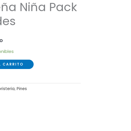
eña Niña Pack
des
do
onibles
L CARRITO
oristeria
,
Pines