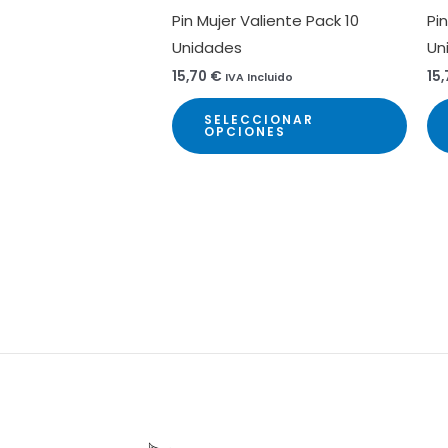
Pin Mujer Valiente Pack 10
Pin
Unidades
Un
15,70
€
15
IVA Incluido
Este
SELECCIONAR
prod
OPCIONES
tiene
múlti
varia
Las
opci
se
pued
elegir
en
la
pági