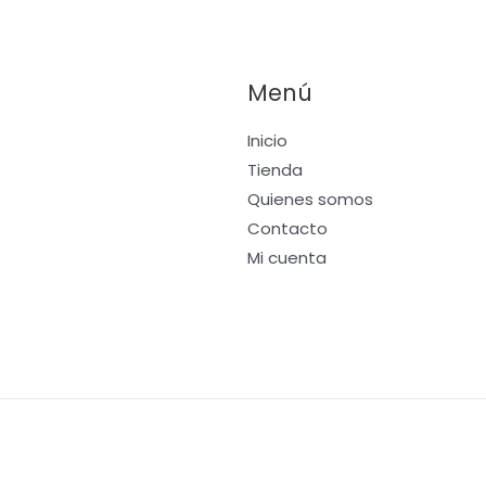
en
la
na
página
Menú
de
ucto
producto
Inicio
Tienda
Quienes somos
Contacto
Mi cuenta