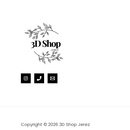
en
la
pági
de
prod
Copyright © 2026 3D Shop Jerez