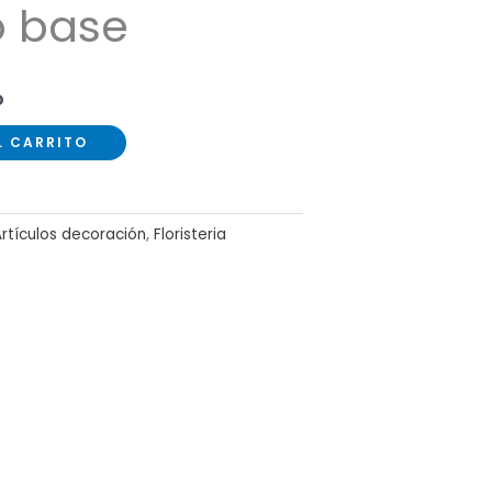
o base
o
L CARRITO
rtículos decoración
,
Floristeria