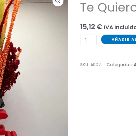
Te Quier
15,12
€
IVA Incluid
Te
AÑADIR A
Quiero
base
cantidad
SKU:
AR02
Categorías:
A