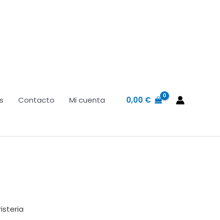
0,00
€
s
Contacto
Mi cuenta
risteria