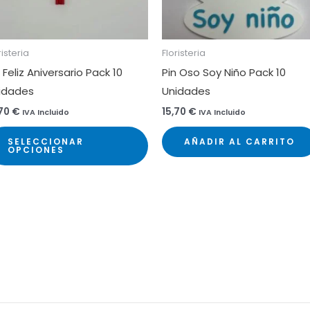
risteria
Floristeria
 Feliz Aniversario Pack 10
Pin Oso Soy Niño Pack 10
idades
Unidades
,70
€
15,70
€
IVA Incluido
IVA Incluido
Este
SELECCIONAR
AÑADIR AL CARRITO
ucto
producto
OPCIONES
tiene
ples
múltiples
ntes.
variantes.
Las
ones
opciones
se
en
pueden
elegir