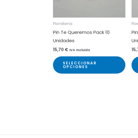
Floristeria
Flo
Pin Te Queremos Pack 10
Pin
Unidades
Un
15,70
€
15
IVA Incluido
Este
SELECCIONAR
prod
OPCIONES
tiene
múlti
varia
Las
opci
se
pued
elegir