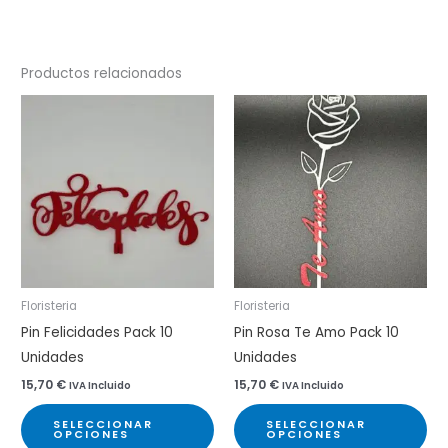
Productos relacionados
Floristeria
Floristeria
Pin Felicidades Pack 10
Pin Rosa Te Amo Pack 10
Unidades
Unidades
15,70
€
15,70
€
IVA Incluido
IVA Incluido
Este
Est
SELECCIONAR
SELECCIONAR
producto
pr
OPCIONES
OPCIONES