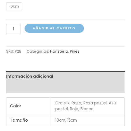
10cm
Pin
AÑADIR AL CARRITO
Mariposa
Pack
10
SKU:
P28
Categorías:
Floristeria
,
Pines
Unidades
cantidad
Información adicional
Valoraciones (0)
Oro silk, Rosa, Rosa pastel, Azul
Color
pastel, Rojo, Blanco
Tamaño
10cm, 15cm