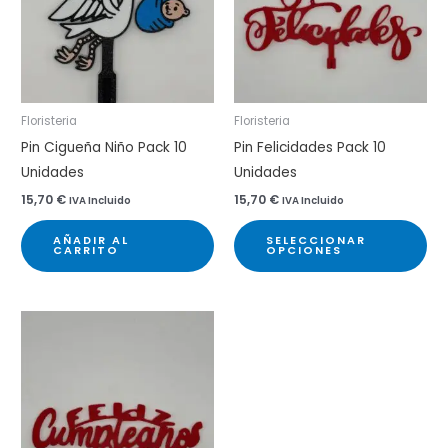
Floristeria
Floristeria
Pin Cigueña Niño Pack 10
Pin Felicidades Pack 10
Unidades
Unidades
15,70
€
15,70
€
IVA Incluido
IVA Incluido
Est
AÑADIR AL
SELECCIONAR
pr
CARRITO
OPCIONES
tie
múl
var
Las
op
se
pu