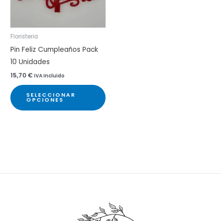
ele
en
la
Floristeria
pá
Pin Feliz Cumpleaños Pack
de
10 Unidades
pr
15,70
€
IVA Incluido
Este
SELECCIONAR
producto
OPCIONES
tiene
múltiples
variantes.
Las
opciones
se
pueden
elegir
en