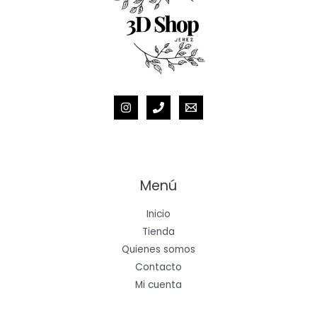
la
página
de
producto
Menú
Inicio
Tienda
Quienes somos
Contacto
Mi cuenta