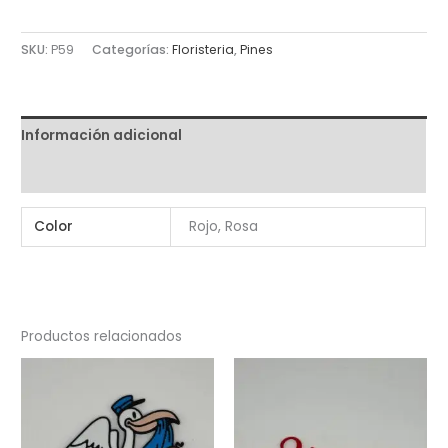
2
Corazones
SKU:
P59
Categorías:
Floristeria
,
Pines
Pack
10
Unidades
Información adicional
cantidad
Valoraciones (0)
Color
Rojo, Rosa
Productos relacionados