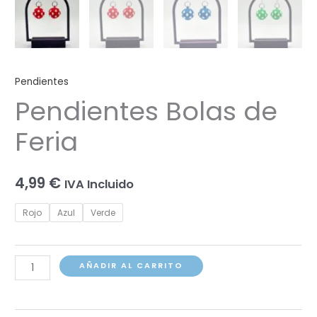
Pendientes
Pendientes Bolas de
Feria
4,99
€
IVA Incluido
Rojo
Azul
Verde
Pendientes
AÑADIR AL CARRITO
Bolas
de
Feria