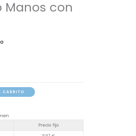
o Manos con
do
L CARRITO
umen
Precio fijo