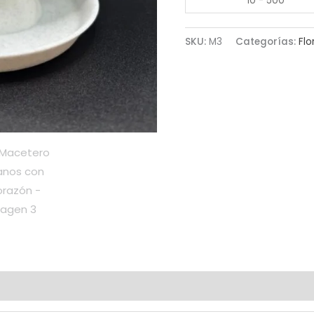
10 - 500
SKU:
M3
Categorías:
Flo
nes (0)