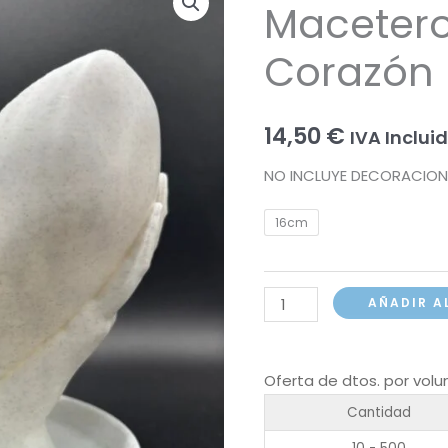
Maceter
Corazón
14,50
€
IVA Inclui
NO INCLUYE DECORACION
16cm
Macetero
AÑADIR A
Manos
con
Corazón
Oferta de dtos. por vol
cantidad
Cantidad