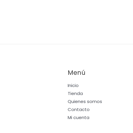
variantes.
Las
opciones
se
pueden
elegir
en
la
página
Menú
de
producto
Inicio
Tienda
Quienes somos
Contacto
Mi cuenta