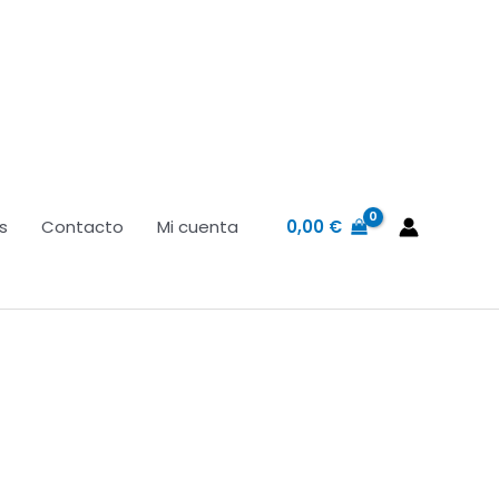
0,00
€
s
Contacto
Mi cuenta