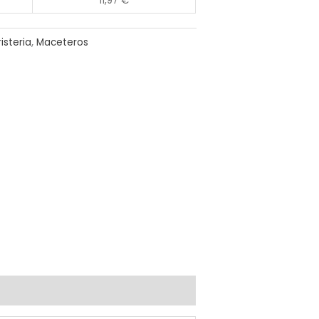
11,97
€
risteria
,
Maceteros