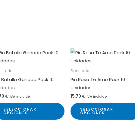
risteria
Floristeria
n Batalla Ganada Pack 10
Pin Rosa Te Amo Pack 10
idades
Unidades
,70
€
15,70
€
IVA Incluido
IVA Incluido
Este
SELECCIONAR
SELECCIONAR
producto
OPCIONES
OPCIONES
tiene
múltiples