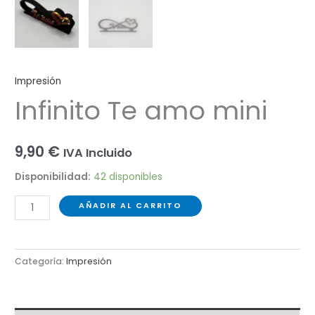
Impresión
Infinito Te amo mini
9,90
€
IVA Incluido
Disponibilidad:
42 disponibles
Infinito
AÑADIR AL CARRITO
Te
amo
mini
Categoría:
Impresión
cantidad