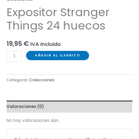
Expositor Stranger
Things 24 huecos
19,95
€
IVA Incluido
Expositor
AÑADIR AL CARRITO
Stranger
Things
24
Categoría:
Colecciones
huecos
cantidad
Valoraciones (0)
No hay valoraciones aún.